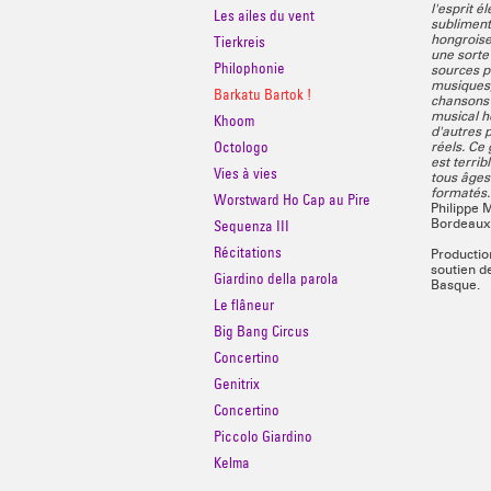
l'esprit é
Les ailes du vent
subliment
Tierkreis
hongrois
une sorte
Philophonie
sources p
musiques,
Barkatu Bartok !
chansons
musical h
Khoom
d'autres 
Octologo
réels. Ce
est terrib
Vies à vies
tous âges
formatés.
Worstward Ho Cap au Pire
Philippe M
Sequenza III
Bordeaux 
Récitations
Productio
soutien de
Giardino della parola
Basque.
Le flâneur
Big Bang Circus
Concertino
Genitrix
Concertino
Piccolo Giardino
Kelma