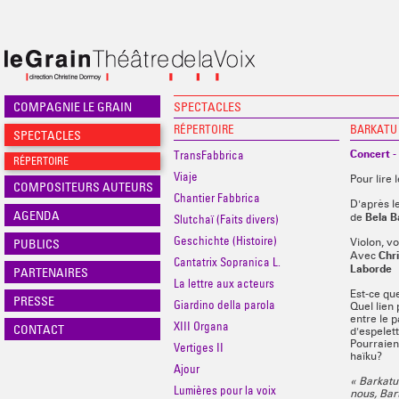
COMPAGNIE LE GRAIN
SPECTACLES
RÉPERTOIRE
BARKATU 
SPECTACLES
Concert -
TransFabbrica
RÉPERTOIRE
Viaje
Pour lire 
COMPOSITEURS AUTEURS
Chantier Fabbrica
D'après l
AGENDA
Bela B
Slutchaï (Faits divers)
de
Geschichte (Histoire)
PUBLICS
Violon, v
Chr
Avec
Cantatrix Sopranica L.
Laborde
PARTENAIRES
La lettre aux acteurs
Est-ce qu
PRESSE
Giardino della parola
Quel lien 
entre le p
XIII Organa
CONTACT
d'espelet
Pourraien
Vertiges II
haïku?
Ajour
« Barkatu
Lumières pour la voix
nous, Bart