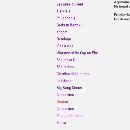
Aquitaine
Les ailes du vent
National
Tierkreis
Productio
Philophonie
Bordeaux
Barkatu Bartok !
Khoom
Octologo
Vies à vies
Worstward Ho Cap au Pire
Sequenza III
Récitations
Giardino della parola
Le flâneur
Big Bang Circus
Concertino
Genitrix
Concertino
Piccolo Giardino
Kelma