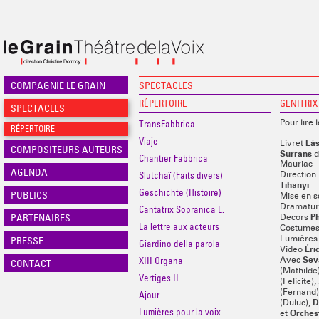
COMPAGNIE LE GRAIN
SPECTACLES
RÉPERTOIRE
GENITRIX
SPECTACLES
TransFabbrica
Pour lire 
RÉPERTOIRE
Viaje
Lás
Livret
COMPOSITEURS AUTEURS
Surrans
d
Chantier Fabbrica
Mauriac
AGENDA
Slutchaï (Faits divers)
Direction
Tihanyi
Geschichte (Histoire)
PUBLICS
Mise en 
Dramatur
Cantatrix Sopranica L.
PARTENAIRES
Ph
Décors
La lettre aux acteurs
Costume
PRESSE
Lumière
Giardino della parola
Éri
Vidéo
Sev
XIII Organa
Avec
CONTACT
(Mathilde
Vertiges II
(Félicité),
(Fernand)
Ajour
D
(Duluc),
Lumières pour la voix
Orches
et