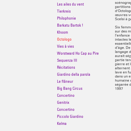
scénograp
Les ailes du vent
partitions
Tierkreis
d'Octologo
œuvres v
Philophonie
Scelsi à p
Barkatu Bartok !
Six femme
sur des mi
Khoom
l’enfance 
Octologo
intactes l
essentiell
Vies à vies
d’âge. De
langage d
Worstward Ho Cap au Pire
aurait sép
Sequenza III
partie ten
pierre et
Récitations
alternent 
lave en f
Giardino della parola
dans un e
humaine n
Le flâneur
séparée d
Big Bang Circus
1997
Concertino
Genitrix
Concertino
Piccolo Giardino
Kelma