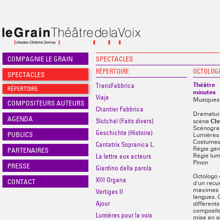
COMPAGNIE LE GRAIN
SPECTACLES
RÉPERTOIRE
OCTOLOG
SPECTACLES
Théâtre
TransFabbrica
RÉPERTOIRE
minutes
Viaje
Musiques
COMPOSITEURS AUTEURS
Chantier Fabbrica
Dramaturg
AGENDA
Slutchaï (Faits divers)
Chr
scène
Scénograp
Geschichte (Histoire)
PUBLICS
Lumières
Costumes 
Cantatrix Sopranica L.
PARTENAIRES
Régie gén
La lettre aux acteurs
Régie lum
Pinon
PRESSE
Giardino della parola
Octologo e
XIII Organa
CONTACT
d'un recue
maximes d
Vertiges II
langues. C
Ajour
différent
composite
Lumières pour la voix
mise en s